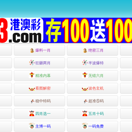
爆料一肖
绝密三肖
狂砸两肖
半波爆特
精准内幕
无错六肖
看图解密
波色玄机
稳中特码
超准⑤码
四肖选一
五肖十码
主博一码
一码免费