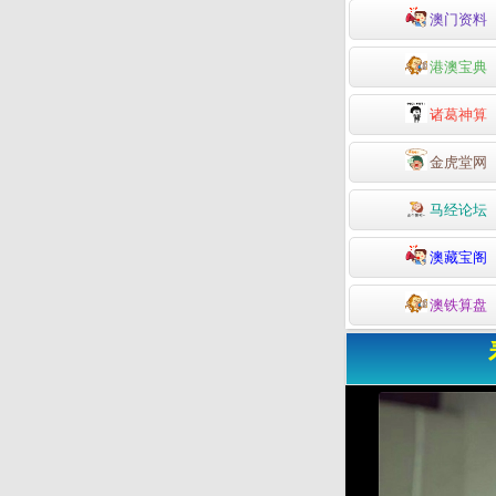
澳门资料
港澳宝典
诸葛神算
金虎堂网
马经论坛
澳藏宝阁
澳铁算盘