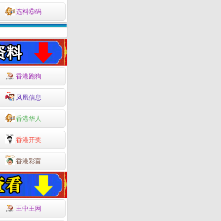
选料⑥码
香港跑狗
凤凰信息
香港华人
香港开奖
香港彩富
王中王网