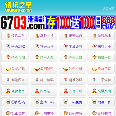
返回首页
传真二肖
爆料一肖
绝密三肖
经典绝杀
平码2中2
狂砸两肖
半波爆特
来料大小
特准八期
精准内幕
无错六肖
稳赚一肖
公式①码
看图解密
波色玄机
绝杀三肖
精选四肖
稳中特码
超准⑤码
二字爆特
规律七肖
四肖选一
五肖十码
火爆八码
①肖①码
主博一码
一码免费
内幕一肖
机密信封
一句中特
四码中特
选料⑥码