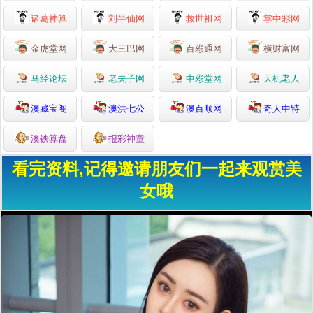
诸葛神算
刘半仙网
救世祖网
掌中彩网
金虎堂网
大三巴网
百彩通网
横财富网
马经论坛
老夫子网
中彩堂网
天机老人
澳藏宝阁
澳洪七公
澳百顺网
奇人中特
澳铁算盘
报彩神童
看完资料,记得邀请朋友们一起来观赏美
女哦