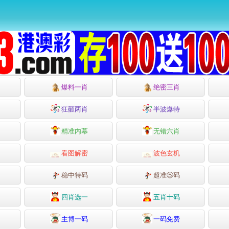
爆料一肖
绝密三肖
狂砸两肖
半波爆特
精准内幕
无错六肖
看图解密
波色玄机
稳中特码
超准⑤码
四肖选一
五肖十码
主博一码
一码免费