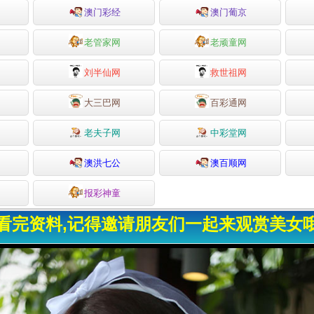
澳门彩经
澳门葡京
老管家网
老顽童网
刘半仙网
救世祖网
大三巴网
百彩通网
老夫子网
中彩堂网
澳洪七公
澳百顺网
报彩神童
看完资料,记得邀请朋友们一起来观赏美女