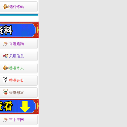
选料⑥码
香港跑狗
凤凰信息
香港华人
香港开奖
香港彩富
王中王网