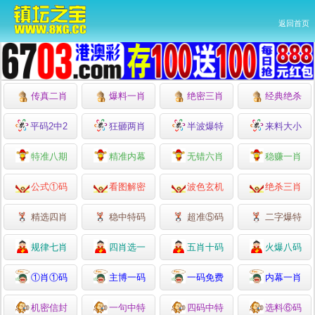
返回首页
传真二肖
爆料一肖
绝密三肖
经典绝杀
平码2中2
狂砸两肖
半波爆特
来料大小
特准八期
精准内幕
无错六肖
稳赚一肖
公式①码
看图解密
波色玄机
绝杀三肖
精选四肖
稳中特码
超准⑤码
二字爆特
规律七肖
四肖选一
五肖十码
火爆八码
①肖①码
主博一码
一码免费
内幕一肖
机密信封
一句中特
四码中特
选料⑥码