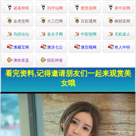
诸葛神算
刘半仙网
救世祖网
掌中彩网
金虎堂网
大三巴网
百彩通网
横财富网
马经论坛
老夫子网
中彩堂网
天机老人
澳藏宝阁
澳洪七公
澳百顺网
奇人中特
澳铁算盘
报彩神童
看完资料,记得邀请朋友们一起来观赏美
女哦