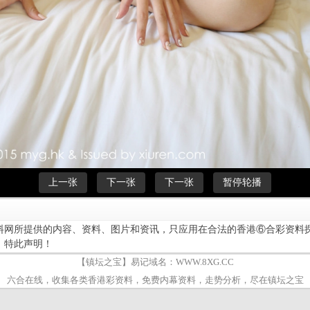
上一张
下一张
下一张
暂停轮播
料网所提供的内容、资料、图片和资讯，只应用在合法的香港⑥合彩资料
。特此声明！
【镇坛之宝】易记域名：WWW.8XG.CC
六合在线，收集各类香港彩资料，免费内幕资料，走势分析，尽在镇坛之宝