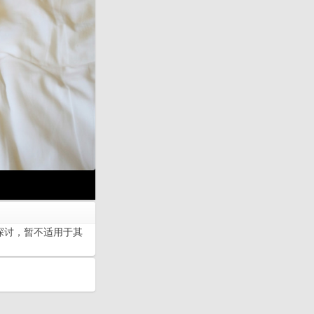
探讨，暂不适用于其