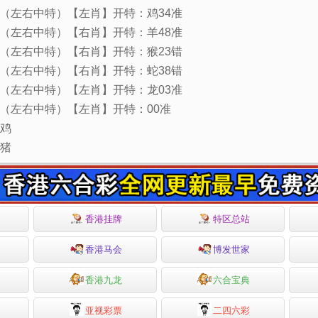
逊）（左右中特）【左肖】开特：鸡34准
逊）（左右中特）【右肖】开特：羊48准
逊）（左右中特）【右肖】开特：猴23错
逊）（左右中特）【右肖】开特：蛇38错
逊）（左右中特）【左肖】开特：龙03准
）（左右中特）【左肖】开特：00准
鸡
猪
香港挂牌
特区总站
香港马会
博发世家
香港九龙
六合宝典
亚视彩票
二四六彩