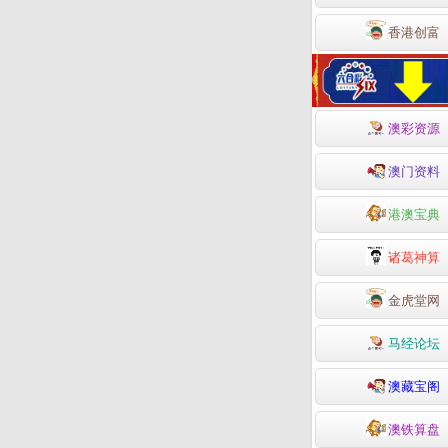
香港创富
澳彩资源
澳门资料
港澳宝典
诸葛神算
金虎堂网
马经论坛
澳藏宝阁
澳铁算盘