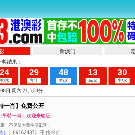
特一肖】免费公开
（平特一肖）欢迎来验证！
流量，不保留大量往期记录！
特）
〖89162437〗开:猪44准