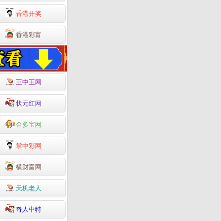
香港开奖
香港彩富
王中王网
状元红网
金多宝网
掌中彩网
横财富网
天机老人
奇人中特