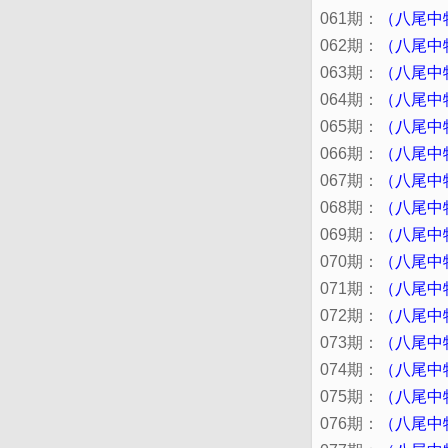
061期：
（八尾中
062期：
（八尾中
063期：
（八尾中
064期：
（八尾中
065期：
（八尾中
066期：
（八尾中
067期：
（八尾中
068期：
（八尾中
069期：
（八尾中
070期：
（八尾中
071期：
（八尾中
072期：
（八尾中
073期：
（八尾中
074期：
（八尾中
075期：
（八尾中
076期：
（八尾中