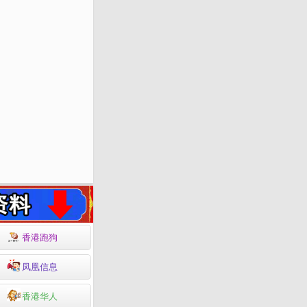
香港跑狗
凤凰信息
香港华人