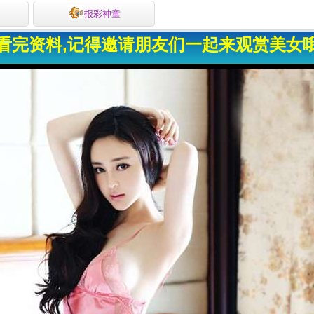
报彩神童
看完资料,记得邀请朋友们一起来观赏美女