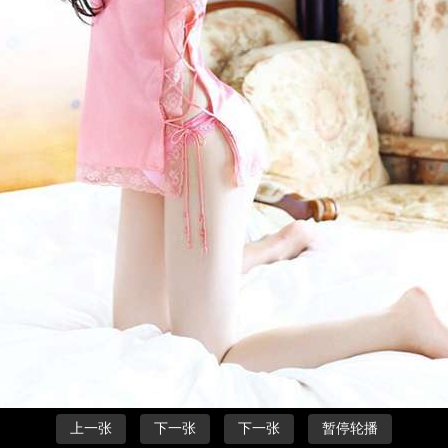
上一张
下一张
下一张
暂停轮播