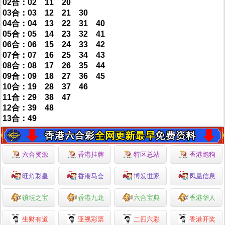
02合：02 11 20
03合：03 12 21 30
04合：04 13 22 31 40
05合：05 14 23 32 41
06合：06 15 24 33 42
07合：07 16 25 34 43
08合：08 17 26 35 44
09合：09 18 27 36 45
10合：19 28 37 46
11合：29 38 47
12合：39 48
13合：49
六合资源
香港挂牌
特区总站
香港跑狗
旺角彩皇
香港马会
博发世家
凤凰信息
镇坛之宝
香港九龙
六合宝典
香港华人
生财有道
亚视彩票
二四六彩
香港开奖