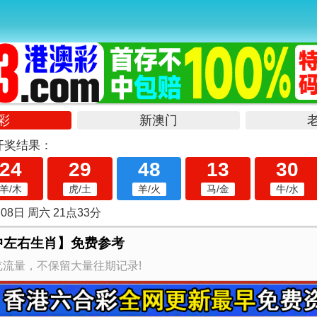
中左右生肖】免费参考
览流量，不保留大量往期记录!