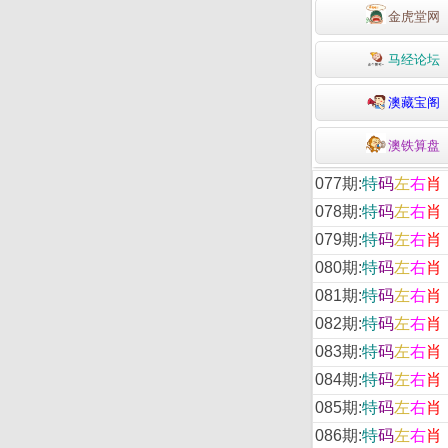
金虎堂网
马经论坛
澳藏宝阁
澳铁算盘
077期:
特
码
左
右
肖
078期:
特
码
左
右
肖
079期:
特
码
左
右
肖
080期:
特
码
左
右
肖
081期:
特
码
左
右
肖
082期:
特
码
左
右
肖
083期:
特
码
左
右
肖
084期:
特
码
左
右
肖
085期:
特
码
左
右
肖
086期:
特
码
左
右
肖