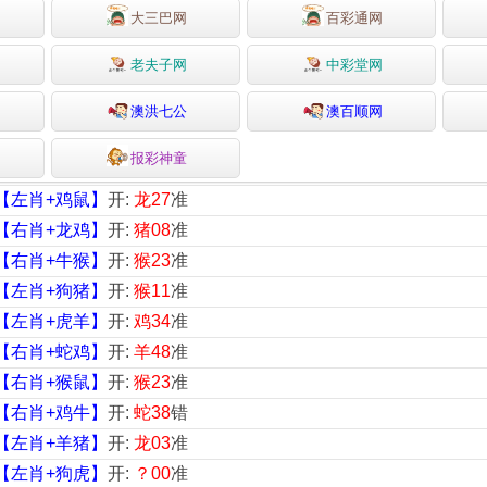
大三巴网
百彩通网
老夫子网
中彩堂网
澳洪七公
澳百顺网
报彩神童
【
左肖
+鸡鼠】
开:
龙27
准
【
右肖
+龙鸡】
开:
猪08
准
【右肖+牛
猴
】
开:
猴23
准
【
左肖
+狗猪】
开:
猴11
准
【
左肖
+虎羊】
开:
鸡34
准
【
右肖
+蛇鸡】
开:
羊48
准
【右肖+
猴
鼠】
开:
猴23
准
【右肖+鸡牛】
开:
蛇38
错
【
左肖
+羊猪】
开:
龙03
准
【左肖+狗虎】
开:
？00
准