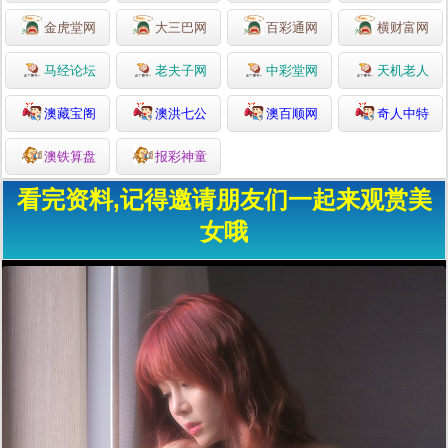
金虎堂网
大三巴网
百彩通网
横财富网
马经论坛
老夫子网
中彩堂网
天机老人
澳藏宝阁
澳洪七公
澳百顺网
奇人中特
澳铁算盘
报彩神童
看完资料,记得邀请朋友们一起来观赏美
女哦