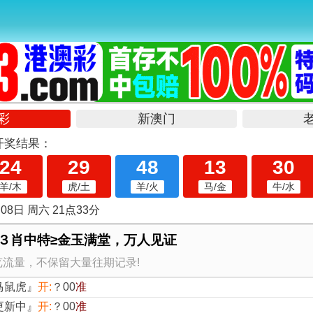
３肖中特≥金玉满堂，万人见证
览流量，不保留大量往期记录!
马鼠虎』
开:
？00
准
更新中』
开:
？00
准