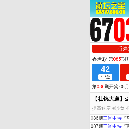
【壮锦大道】≤
提高速度,减少浏
086期
三肖中特
『
087期
三肖中特
『