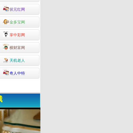
状元红网
金多宝网
掌中彩网
横财富网
天机老人
奇人中特
哦