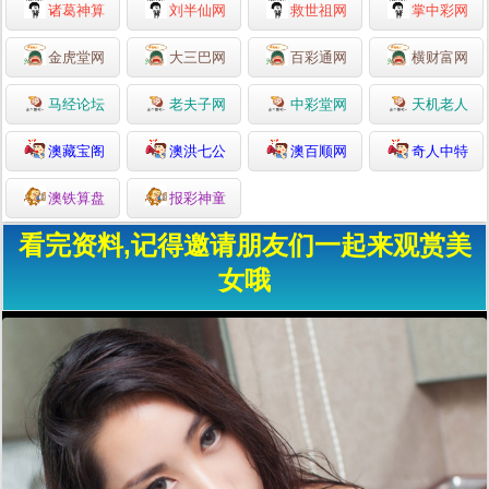
诸葛神算
刘半仙网
救世祖网
掌中彩网
金虎堂网
大三巴网
百彩通网
横财富网
马经论坛
老夫子网
中彩堂网
天机老人
澳藏宝阁
澳洪七公
澳百顺网
奇人中特
澳铁算盘
报彩神童
看完资料,记得邀请朋友们一起来观赏美
女哦