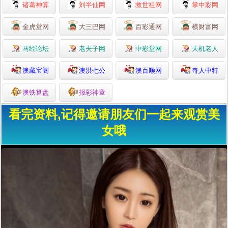
诸葛神算
刘半仙网
救世祖网
掌中彩网
金虎堂网
大三巴网
百彩通网
横财富网
马经论坛
老夫子网
中彩堂网
天机老人
澳藏宝阁
澳洪七公
澳百顺网
奇人中特
澳铁算盘
报彩神童
看完资料,记得邀请朋友们一起来观赏美
女哦