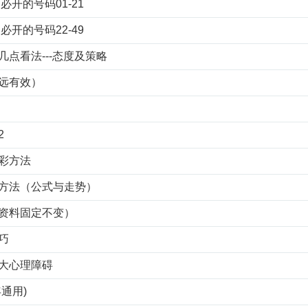
必开的号码01-21
必开的号码22-49
几点看法---态度及策略
远有效）
2
彩方法
究方法（公式与走势）
资料固定不变）
巧
大心理障碍
通用)