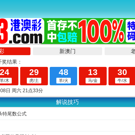
解说技巧
上杀特尾数公式