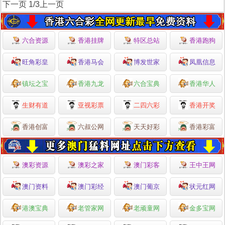
下一页
1/3
上一页
六合资源
香港挂牌
特区总站
香港跑狗
旺角彩皇
香港马会
博发世家
凤凰信息
镇坛之宝
香港九龙
六合宝典
香港华人
生财有道
亚视彩票
二四六彩
香港开奖
香港创富
六叔公网
天天好彩
香港彩富
澳彩资源
澳彩之家
澳门彩客
王中王网
澳门资料
澳门彩经
澳门葡京
状元红网
港澳宝典
老管家网
老顽童网
金多宝网