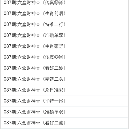
087期:六盒财神☆《传真⑧肖》
087期:六盒财神☆《生肖前后》
087期:六盒财神☆《特准二行》
087期:六盒财神☆《准确单双》
087期:六盒财神☆《生肖家野》
087期:六盒财神☆《传真⑧肖》
087期:六盒财神☆《看好二波》
087期:六盒财神☆《精选二头》
087期:六盒财神☆《杀肖准彩》
087期:六盒财神☆《平特一尾》
087期:六盒财神☆《准确单双》
087期:六盒财神☆《看好二波》