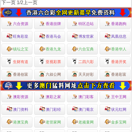
下一页
1/2
上一页
六合资源
香港挂牌
特区总站
香港跑狗
旺角彩皇
香港马会
博发世家
凤凰信息
镇坛之宝
香港九龙
六合宝典
香港华人
生财有道
亚视彩票
二四六彩
香港开奖
香港创富
六叔公网
天天好彩
香港彩富
澳彩资源
澳彩之家
澳门彩客
王中王网
澳门资料
澳门彩经
澳门葡京
状元红网
港澳宝典
老管家网
老顽童网
金多宝网