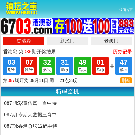
返回首页
特码玄机
087期:彩童传真一肖中特
087期:今期大数据三肖中
087期:香港总坛12码中特