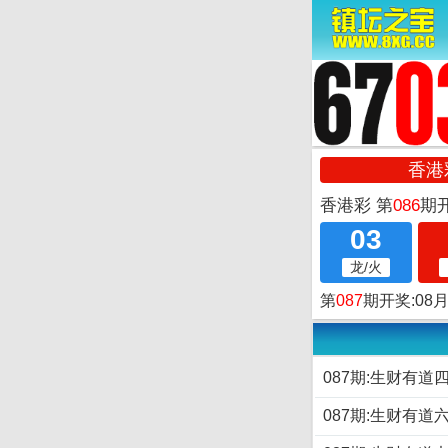
087期:生财有道
087期:生财有道