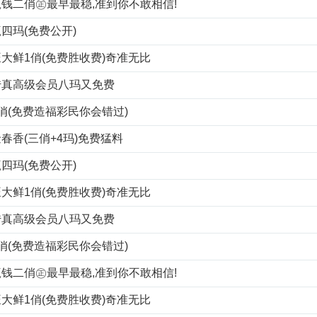
赢钱二俏㊣最早最稳,准到你不敢相信!
赢四玛(免费公开)
旺大鲜1俏(免费胜收费)奇准无比
◆传真高级会员八玛又免费
3俏(免费造福彩民你会错过)
金春香(三俏+4玛)免费猛料
赢四玛(免费公开)
旺大鲜1俏(免费胜收费)奇准无比
◆传真高级会员八玛又免费
3俏(免费造福彩民你会错过)
赢钱二俏㊣最早最稳,准到你不敢相信!
旺大鲜1俏(免费胜收费)奇准无比