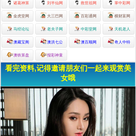
诸葛神算
刘半仙网
救世祖网
掌中彩网
金虎堂网
大三巴网
百彩通网
横财富网
马经论坛
老夫子网
中彩堂网
天机老人
澳藏宝阁
澳洪七公
澳百顺网
奇人中特
澳铁算盘
报彩神童
看完资料,记得邀请朋友们一起来观赏美
女哦