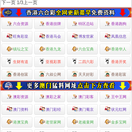
下一页
1/3
上一页
六合资源
香港挂牌
特区总站
香港跑狗
旺角彩皇
香港马会
博发世家
凤凰信息
镇坛之宝
香港九龙
六合宝典
香港华人
生财有道
亚视彩票
二四六彩
香港开奖
香港创富
六叔公网
天天好彩
香港彩富
澳彩资源
澳彩之家
澳门彩客
王中王网
澳门资料
澳门彩经
澳门葡京
状元红网
港澳宝典
老管家网
老顽童网
金多宝网