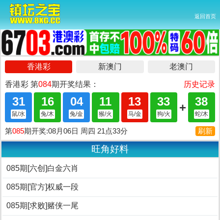
返回首页
旺角好料
085期[六创]白金六肖
085期[官方]权威一段
085期[求败]赌侠一尾