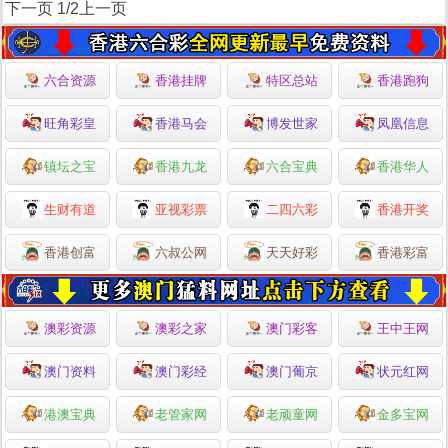
下一页
1/2
上一页
六合资源
香港挂牌
特区总站
香港跑狗
旺角彩皇
香港马会
博发世家
凤凰信息
镇坛之宝
香港九龙
六合宝典
香港华人
生财有道
亚视彩票
二四六彩
香港开奖
香港创富
六叔公网
天天好彩
香港彩富
澳彩资源
澳彩之家
澳门彩客
王中王网
澳门资料
澳门彩经
澳门葡京
状元红网
港澳宝典
老管家网
老顽童网
金多宝网