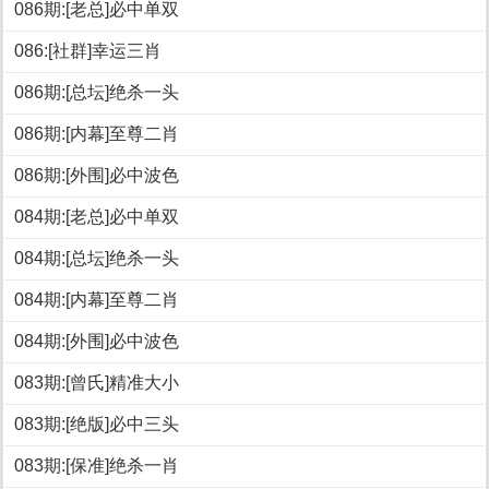
086期:[老总]必中单双
086:[社群]幸运三肖
086期:[总坛]绝杀一头
086期:[内幕]至尊二肖
086期:[外围]必中波色
084期:[老总]必中单双
084期:[总坛]绝杀一头
084期:[内幕]至尊二肖
084期:[外围]必中波色
083期:[曾氏]精准大小
083期:[绝版]必中三头
083期:[保准]绝杀一肖