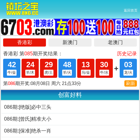
返回首页
创富好料
086期:[绝版]必中三头
086期:[曾氏]精准大小
086期:[保准]绝杀一肖