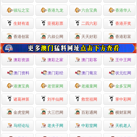
镇坛之宝
香港九龙
六合宝典
香港华人
生财有道
亚视彩票
二四六彩
香港开奖
香港创富
六叔公网
天天好彩
香港彩富
澳彩资源
澳彩之家
澳门彩客
王中王网
澳门资料
澳门彩经
澳门葡京
状元红网
港澳宝典
老管家网
老顽童网
金多宝网
诸葛神算
刘半仙网
救世祖网
掌中彩网
金虎堂网
大三巴网
百彩通网
横财富网
马经论坛
老夫子网
中彩堂网
天机老人