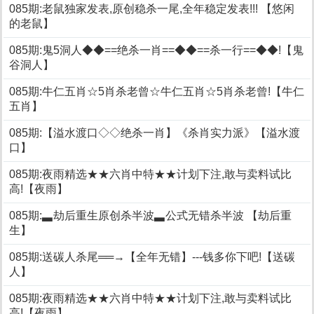
085期:老鼠独家发表,原创稳杀一尾,全年稳定发表!!! 【悠闲
的老鼠】
085期:鬼5洞人◆◆==绝杀一肖==◆◆==杀一行==◆◆!【鬼
谷洞人】
085期:牛仁五肖☆5肖杀老曾☆牛仁五肖☆5肖杀老曾!【牛仁
五肖】
085期:【溢水渡口◇◇绝杀一肖】《杀肖实力派》【溢水渡
口】
085期:夜雨精选★★六肖中特★★计划下注,敢与卖料试比
高!【夜雨】
085期:▃劫后重生原创杀半波▃公式无错杀半波 【劫后重
生】
085期:送碳人杀尾══→【全年无错】---钱多你下吧!【送碳
人】
085期:夜雨精选★★六肖中特★★计划下注,敢与卖料试比
高!【夜雨】