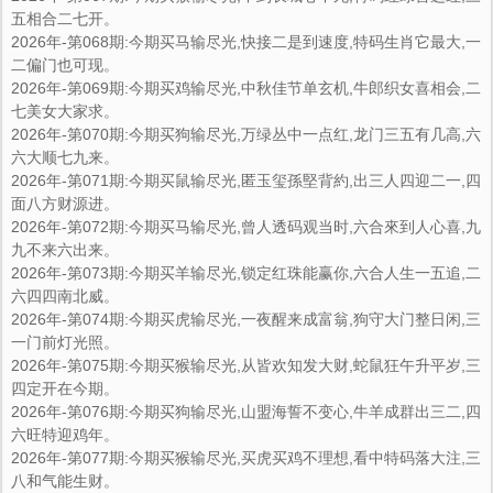
五相合二七开。
2026年-第068期:今期买马输尽光,快接二是到速度,特码生肖它最大,一
二偏门也可现。
2026年-第069期:今期买鸡输尽光,中秋佳节单玄机,牛郎织女喜相会,二
七美女大家求。
2026年-第070期:今期买狗输尽光,万绿丛中一点红,龙门三五有几高,六
六大顺七九来。
2026年-第071期:今期买鼠输尽光,匿玉玺孫堅背約,出三人四迎二一,四
面八方财源进。
2026年-第072期:今期买马输尽光,曾人透码观当时,六合來到人心喜,九
九不来六出来。
2026年-第073期:今期买羊输尽光,锁定红珠能赢你,六合人生一五追,二
六四四南北威。
2026年-第074期:今期买虎输尽光,一夜醒来成富翁,狗守大门整日闲,三
一门前灯光照。
2026年-第075期:今期买猴输尽光,从皆欢知发大财,蛇鼠狂午升平岁,三
四定开在今期。
2026年-第076期:今期买狗输尽光,山盟海誓不变心,牛羊成群出三二,四
六旺特迎鸡年。
2026年-第077期:今期买猴输尽光,买虎买鸡不理想,看中特码落大注,三
八和气能生财。