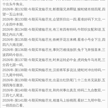
十出头牛角尖。
2026年-第132期:今期买龙输尽光,斬蔡陽兄弟釋疑,猴蛇猪肖猜四尾,四
望一五山水绿。
2026年-第133期:今期买马输尽光,众望所归出一四,看准好码下大注,一
八全四中本期。
2026年-第134期:今期买猪输尽光,有三有四有特码,牛郎织女配和谐,五
期之内出六尾。
2026年-第135期:今期买马输尽光,铁树开花古来稀,看准小号全下注,四
四六六南北财。
2026年-第136期:今期买羊输尽光,事到万难须放胆,兔子飞奔报喜来,三
波四码今欲出。
2026年-第137期:今期买龙输尽光,时来运转必中金,虎鸡兔牛马肖死,三
分四七跟一码。
2026年-第138期:今期买狗输尽光,汉前将军多说法,猪蛇对冲出特码,一
三九尾中特码。
2026年-第139期:今期买蛇输尽光,出蓝出红防尾门,十二生肖见鼠影,五
湖四海任遨游。
2026年-第140期:今期买羊输尽光,和尚何事出真言,特码二九合数双,一
三四七八尾送。
2026年-第141期:今期买狗输尽光,相逢马上纷桃雨,看好二九明中取,一
一得四自己看。