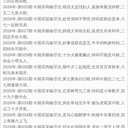
三四五相加数。
2026年-第025期:今期买狗输尽光,桃花太监找妇人,鼠偷奇案况钟察,二
五二七发大财。
2026年-第026期:今期买鼠输尽光,处世清闲不带忧,特码发财必是单,六
七一起称兄弟。
2026年-第027期:今期买猴输尽光,静观大局有生机,鼠虎生肖有码寻,二
四定开在今期。
2026年-第028期:今期买马输尽光,好事成双也是五,牛羊鸡狗参特码,二
四特头可能中。
2026年-第029期:今期买猴输尽光,十分火爆要飙出,特码可能是马猪,三
你会小带头人。
2026年-第030期:今期买狗输尽光,期中夕二起相思,生肖笑言有财来,六
蛇马来本期开。
2026年-第031期:今期买鸡输尽光,黄云萧条白曰暗,特码今期定二七,三
七相逢做大戏。
2026年-第032期:今期买羊输尽光,石歪树弯九三形,特码是小单数开,四
十九个数中合。
2026年-第033期:今期买狗输尽光,风吹草动见牛羊,猴头虎尾其中取,八
点三十才开奖。
2026年-第034期:今期买鼠输尽光,意马心猿醉梦中,蛇猪牛肖看到准,四
上有缘六上飞。
2026年-第035期:今期买羊输尽光,织女在等阿牛哥,虎在一旁无人理,四