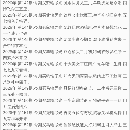
2026年-第142期:今期买鸡输尽光,風雨同舟見三六,羊狗虎龙赌今期,四
蹄飞奔三五里。
2026年-第143期:今期买龙输尽光,铁扇公主找魔王,生肖今期旺金木,五
七相合是特码。
2026年-第144期:今期买鼠输尽光,统领昆休添瑞彩,生肖本命带绿花,二
一合成五七码。
2026年-第145期:今期买蛇输尽光,两绿生肖今期查,鸡飞狗跳勐虎来,三
合中特在本期。
2026年-第146期:今期买羊输尽光,豆蔻梢头二月初,特码双数发红绿,三
四落户不算空。
2026年-第147期:今期买蛇输尽光,十大美女下江南,牛蛇羊猪中生肖,四
七七九可看特。
2026年-第148期:今期买狗输尽光,却有天间两阴会,狗肉上不了筵席,三
八送礼中四千。
2026年-第149期:今期买马输尽光,只是紅顔多命苦,十二生肖开三数,二
三无处不倾国。
2026年-第150期:今期买鸡输尽光,一生寒霜苦命人,特码平码一一到,四
五过后是四六。
2026年-第151期:今期买龙输尽光,再博五位有财收,狗急跳墙稳观特,四
九有福再开来。
2026年-第152期:今期买马输尽光,偷偷绝技遭人打,特码生肖大泽土,三