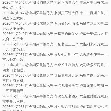
2026年-第046期:今期买狗输尽光,执迷不悟看六合,羊角对牛山有虎,三
长两短九中注。
2026年-第047期:今期买马输尽光,胳膊扭不过大腿,十二生肖摆在前,二
四当前五六到。
2026年-第048期:今期买虎输尽光,八面仙歌心情悦,马鼠羊龙出其中,二
进八退不在乎。
2026年-第049期:今期买蛇输尽光,一精三通能发达,虎威千里镇八方,四
六合一先后出。
2026年-第050期:今期买羊输尽光,不见老鼠三五个,六畜到来乐万家,三
十六计走为上。
2026年-第051期:今期买狗输尽光,只见七九明中定,六合将会变三合,九
宫八卦定中数。
2026年-第052期:今期买鼠输尽光,申金长生在何方,鸡马猪猴应爲杀,二
四出门七相送。
2026年-第053期:今期买兔输尽光,欲钱请看沙无尽,马猴羊虎肯定杀,一
三四尾有玄机。
2026年-第054期:今期买马输尽光,一点儿用处没有,虎落无势是穷期,一
一五五可相寻。
2026年-第055期:今期买牛输尽光,却说也是老迈人,六合生财益万家,四
零重开合六尾。
2026年-第056期:今期买狗输尽光,橫七豎八可加減,虎前鸡后三买七,五