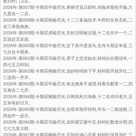
更归时门卫在。
2026年-第057期:今期买牛输尽光,寒林空见日斜时,鸡兔本期也不输,六
九贵在一二后。
2026年-第058期:今期买狗输尽光,十二三多福佳术,牛郎织女有玄机,二
去三来急匆匆。
2026年-第059期:今期买虎输尽光,非好汉唔敢过领,十二生肖中一个,二
五追赶五反超。
2026年-第060期:今期买牛输尽光,定下其中是龙马,生肖今期定单蓝,三
七分合今期来。
2026年-第061期:今期买马输尽光,君子之交淡如水,特码出在尾绿肖,一
四七五几时到。
2026年-第062期:今期买狗输尽光,选好特码快下手,特码双开就开红,二
三连四一齐开。
2026年-第063期:今期买牛输尽光,有去無來不成理,特看头数零一二,四
五相合二七开。
2026年-第064期:今期买猴输尽光,日和风利大地春,十二生肖叫老大,五
五幸有好日月。
2026年-第065期:今期买鼠输尽光,合双本期开特码,羊头一二相连根,三
四会作一必分。
2026年-第066期:今期买马输尽光,农民视它家中宝,特码红数道分明,四
七七九发大财。
2026年-第067期:今期买猴输尽光,不到长城心不死,特码红绿首选红,三