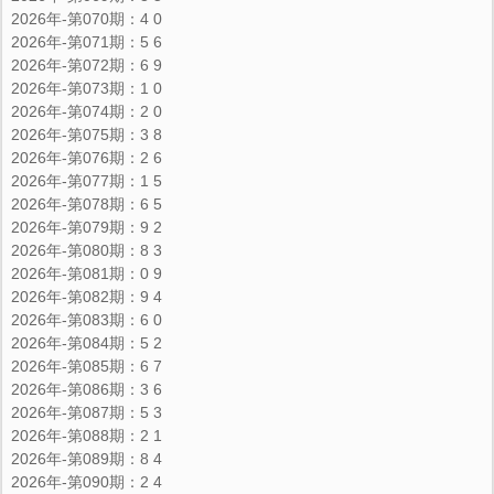
2026年-第070期：4 0
2026年-第071期：5 6
2026年-第072期：6 9
2026年-第073期：1 0
2026年-第074期：2 0
2026年-第075期：3 8
2026年-第076期：2 6
2026年-第077期：1 5
2026年-第078期：6 5
2026年-第079期：9 2
2026年-第080期：8 3
2026年-第081期：0 9
2026年-第082期：9 4
2026年-第083期：6 0
2026年-第084期：5 2
2026年-第085期：6 7
2026年-第086期：3 6
2026年-第087期：5 3
2026年-第088期：2 1
2026年-第089期：8 4
2026年-第090期：2 4