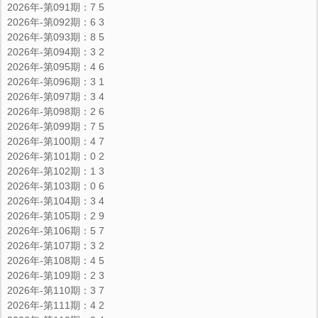
2026年-第091期：7 5
2026年-第092期：6 3
2026年-第093期：8 5
2026年-第094期：3 2
2026年-第095期：4 6
2026年-第096期：3 1
2026年-第097期：3 4
2026年-第098期：2 6
2026年-第099期：7 5
2026年-第100期：4 7
2026年-第101期：0 2
2026年-第102期：1 3
2026年-第103期：0 6
2026年-第104期：3 4
2026年-第105期：2 9
2026年-第106期：5 7
2026年-第107期：3 2
2026年-第108期：4 5
2026年-第109期：2 3
2026年-第110期：3 7
2026年-第111期：4 2