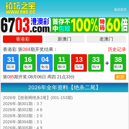
返回首页
2026年全年资料【绝杀二尾】
2026年【慈善网绝杀2尾】(001-153期)
2026年-第001期：3 7
2026年-第002期：4 8
2026年-第003期：2 0
2026年-第004期：3 1
2026年-第005期：4 9