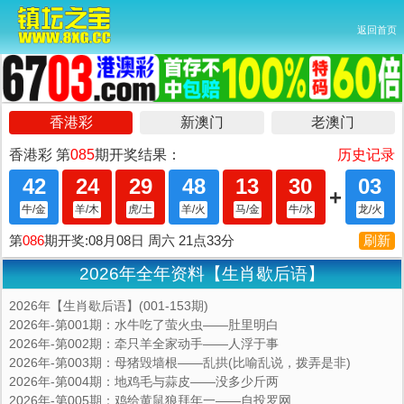
返回首页
2026年全年资料【生肖歇后语】
2026年【生肖歇后语】(001-153期)
2026年-第001期：水牛吃了萤火虫——肚里明白
2026年-第002期：牵只羊全家动手――人浮于事
2026年-第003期：母猪毁墙根――乱拱(比喻乱说，拨弄是非)
2026年-第004期：地鸡毛与蒜皮——没多少斤两
2026年-第005期：鸡给黄鼠狼拜年一—―自投罗网