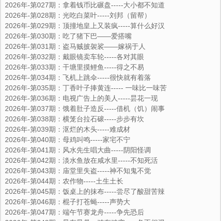
2026年-第027期：拿着钱币比碾盘-----大小都不知道
2026年-第028期：光吃白菜叶-----刘邦（留帮）
2026年-第029期：顶撞地皇上又装疯-----算什么好汉
2026年-第030期：吃了猪下巴――爱搭嘴
2026年-第031期：盗马贼披袈裟——嫁祸于人
2026年-第032期：戴眼镜卖车轮-----各对其眼
2026年-第033期：干塘里摸鲤鱼-----得之不易
2026年-第034期：飞机上跳伞-----很快就有着落
2026年-第035期：丁香叶子捧黄连----- 一味比一味苦
2026年-第036期：电视广告上的美人-----昙花一现
2026年-第037期：饿着肚子造反-----借机（饥）闹事
2026年-第038期：横笼台拉石磙-----步步有坎
2026年-第039期：沤烂的木头-----难成材
2026年-第040期：母鸡叫鸣-----家宅不宁
2026年-第041期：风水先生唱大曲-----阴阳怪调
2026年-第042期：淡水鱼放在咸水里-----不知死活
2026年-第043期：庙堂里失盗-----神不知鬼不觉
2026年-第044期：农作物-----土生土长
2026年-第045期：饭桌上的抹布-----尝尽了酸甜苦辣
2026年-第046期：棍子打苍蝇-----声势大
2026年-第047期：端午节赛龙舟-----争先恐后