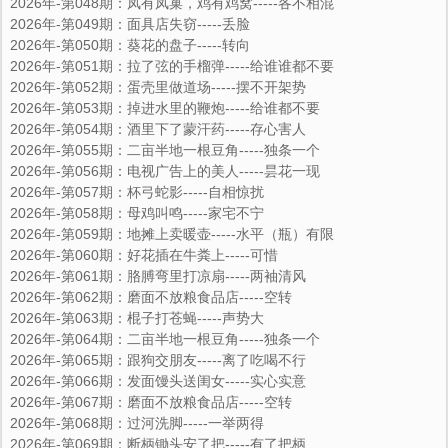
2026年-第048期：凤有凤巢，鸡有鸡窝-----各不相混
2026年-第049期：面具店失窃-----丢脸
2026年-第050期：葵花的盘子-----转向
2026年-第051期：拉了弦的手榴弹-----给谁谁都不要
2026年-第052期：蛋壳里做道场-----摆不开架势
2026年-第053期：掉进水里的鞭炮-----给谁都不要
2026年-第054期：酒里下了蒙汗药-----存心害人
2026年-第055期：二亩半地一根豆角-----独条一个
2026年-第056期：电视广告上的美人-----昙花一现
2026年-第057期：杯弓蛇影-----自相惊扰
2026年-第058期：母鸡叫鸣-----家宅不宁
2026年-第059期：地摊上卖暖壶-----水平（瓶）有限
2026年-第060期：好花插在牛粪上-----可惜
2026年-第061期：胳膊弯里打凉扇-----两袖清风
2026年-第062期：磨面不放粮食品店-----空转
2026年-第063期：棍子打苍蝇-----声势大
2026年-第064期：二亩半地一根豆角-----独条一个
2026年-第065期：跟狗交朋友-----离了吃喝不行
2026年-第066期：发面馒头送闺女-----实心实意
2026年-第067期：磨面不放粮食品店-----空转
2026年-第068期：过河洗脚-----一举两得
2026年-第069期：断柄锄头安了把-----有了把柄