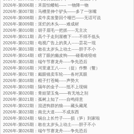
2026年-第006期：禾苗怕蝼蛄----- 一物降一物
2026年-第007期：马槽里伸个驴头――多了一张嘴
2026年-第008期：卖牛卖发娶回个哑巴――无话可说
2026年-第009期：沤烂的木头-----难成材
2026年-第010期：胡子眉毛一把抓-----无主次
2026年-第011期：高个子走到屋檐下-----不得不低头
2026年-第012期：电视广告上的美人-----昙花一现
2026年-第013期：敢在太岁头上动土-----胆子不小
2026年-第014期：瞎了眼的癞皮狗――碰着啥咬啥
2026年-第015期：端午节赛龙舟-----争先恐后
2026年-第016期：河里逮王八-----（捉）作弊（鳖）
2026年-第017期：戴眼镜卖车轮-----各对其眼
2026年-第018期：棍子打苍蝇-----声势大
2026年-第019期：隔年的金子-----抵不上现铜
2026年-第020期：青娃望玉兔――有无地之别
2026年-第021期：孤树上知了-----自鸣得意
2026年-第022期：混进狗群的狼-----藏头藏尾
2026年-第023期：南北大道-----不成东西
2026年-第024期：锅台上长竹子-----损（笋）到家啦
2026年-第025期：敢在太岁头上动土-----胆子不小
2026年-第026期：端午节赛龙舟-----争先恐后