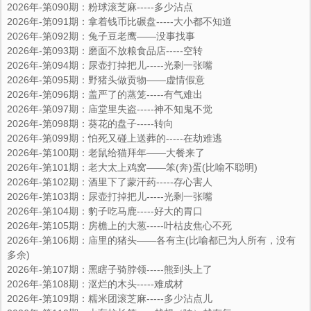
2026年-第090期：粉球滚芝麻-----多少沾点
2026年-第091期：拿着钱币比碾盘-----大小都不知道
2026年-第092期：兔子豆老鹰——没事找事
2026年-第093期：磨面不放粮食品店-----空转
2026年-第094期：尿壶打掉把儿-----光剩一张嘴
2026年-第095期：野猪头做贡物——虚情假意
2026年-第096期：盖严了的蒸笼-----有气难出
2026年-第097期：庙堂里失盗-----神不知鬼不觉
2026年-第098期：葵花的盘子-----转向
2026年-第099期：怕死又碰上送葬的-----在劫难逃
2026年-第100期：老鼠给猫拜年――大餐来了
2026年-第101期：老大太上鸡窝――笨(奔)蛋(比喻不聪明)
2026年-第102期：酒里下了蒙汗药-----存心害人
2026年-第103期：尿壶打掉把儿-----光剩一张嘴
2026年-第104期：豹子吃马鹿-----好大的胃口
2026年-第105期：房檐上的大葱-----叶枯皮焦心不死
2026年-第106期：庙里的猪头――各有主(比喻都已为人所有，没有
多余)
2026年-第107期：黑瞎子骑脖领-----熊到头上了
2026年-第108期：沤烂的木头-----难成材
2026年-第109期：糯米团滚芝麻-----多少沾点儿