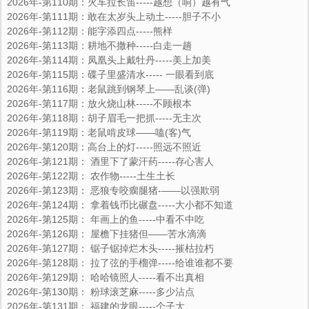
2026年-第110期：火车拉长笛-----越想（响）越有气
2026年-第111期：敢在太岁头上动土-----胆子不小
2026年-第112期：能字添四点-----熊样
2026年-第113期：耕地不撒种-----白走一趟
2026年-第114期：凤凰头上戴牡丹-----美上加美
2026年-第115期：碟子里盛清水----- 一眼看到底
2026年-第116期：老鼠跳到钢琴上――乱谈(弹)
2026年-第117期：放火烧山林-----不顾根本
2026年-第118期：胡子眉毛一把抓-----无主次
2026年-第119期：老鼠啃皮球――嗑(客)气
2026年-第120期：高台上的灯-----照远不照近
2026年-第121期： 酒里下了蒙汗药-----存心害人
2026年-第122期： 农作物-----土生土长
2026年-第123期： 恶狼专咬瘸腿猪-—―以强欺弱
2026年-第124期： 拿着钱币比碾盘-----大小都不知道
2026年-第125期： 年画上的鱼-----中看不中吃
2026年-第126期： 屋檐下挂猪但――苦水滴滴
2026年-第127期： 锯子锯掉烂木头-----摧枯拉朽
2026年-第128期： 拉了弦的手榴弹-----给谁谁都不要
2026年-第129期： 哈哈镜照人-----看不出真相
2026年-第130期： 粉球滚芝麻-----多少沾点
2026年-第131期： 福建的龙眼-----个子大