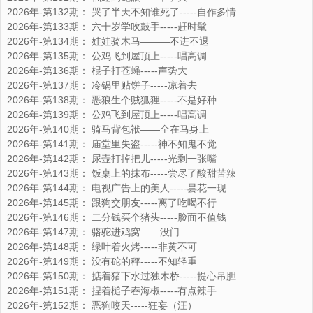
2026年-第132期： 哭了半天不知谁死了-----自作多情
2026年-第133期： 六十岁学吹鼓手-----赶时髦
2026年-第134期： 娃娃骑木马—―—不进不退
2026年-第135期： 公鸡飞到屋顶上-----唱高调
2026年-第136期： 棍子打苍蝇-----声势大
2026年-第137期： 冷锅里贴饼子-----凉着去
2026年-第138期： 恶狼生个贼狐狸-----不是好种
2026年-第139期： 公鸡飞到屋顶上-----唱高调
2026年-第140期： 骑马背包袱——全在马身上
2026年-第141期： 庙堂里失盗-----神不知鬼不觉
2026年-第142期： 尿壶打掉把儿-----光剩一张嘴
2026年-第143期： 饭桌上的抹布-----尝尽了酸甜苦辣
2026年-第144期： 电视广告上的美人-----昙花一现
2026年-第145期： 跟狗交朋友-----离了吃喝不行
2026年-第146期： 二分钱买个猪头-----脸面不值钱
2026年-第147期： 骆驼进鸡窝——没门
2026年-第148期： 绿叶着火烤-----非黄不可
2026年-第149期： 没有砣的秤-----不知轻重
2026年-第150期： 掂着猪下水过独木桥-----提心吊胆
2026年-第151期： 捏着槌子舂海椒-----有点辣手
2026年-第152期： 恶狗咬天-----狂妄（汪）