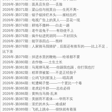
2026年-第070期：面具店失窃-----丢脸
2026年-第071期：梁山伯与祝英台-----生死不离~
2026年-第072期：锯子锯掉烂木头-----摧枯拉朽
2026年-第073期：电视广告上的美人-----昙花一现
2026年-第074期：耕地不撒种-----白走一趟
2026年-第075期：老牛追兔子——有劲使不上
2026年-第076期：疯牛钻进死胡同――不好回头
2026年-第077期：能字添四点-----熊样
2026年-第078期：人家骑马我骑驴，后面还有推车的――比上不足，
比下亲
2026年-第079期：掉进水里的鞭炮-----给谁都不要
2026年-第080期：农作物-----土生土长
2026年-第081期：马尾绑马尾―—你踢我也踢，你打我也打
2026年-第082期：稻草弹被絮-----不是正经胎子
2026年-第083期：公鸡飞到屋顶上-----唱高调
2026年-第084期：蛇遭蝎子螫-——一个更比一个毒
2026年-第085期：老虎赶牛群――志在必得
2026年-第086期：黄狗当马骑-乱来
2026年-第087期：美丽而不遮体-----华而不实
2026年-第088期：沤烂的木头-----难成材
2026年-第089期：飞机上跳伞-----很快就有着落